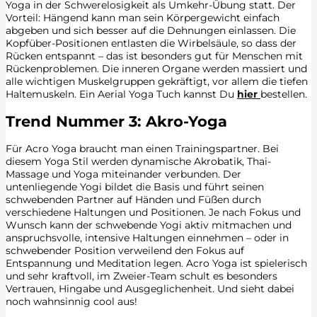
Yoga in der Schwerelosigkeit als Umkehr-Übung statt. Der
Vorteil: Hängend kann man sein Körpergewicht einfach
abgeben und sich besser auf die Dehnungen einlassen. Die
Kopfüber-Positionen entlasten die Wirbelsäule, so dass der
Rücken entspannt – das ist besonders gut für Menschen mit
Rückenproblemen. Die inneren Organe werden massiert und
alle wichtigen Muskelgruppen gekräftigt, vor allem die tiefen
Haltemuskeln. Ein Aerial Yoga Tuch kannst Du
hier
bestellen.
Trend Nummer 3: Akro-Yoga
Für Acro Yoga braucht man einen Trainingspartner. Bei
diesem Yoga Stil werden dynamische Akrobatik, Thai-
Massage und Yoga miteinander verbunden. Der
untenliegende Yogi bildet die Basis und führt seinen
schwebenden Partner auf Händen und Füßen durch
verschiedene Haltungen und Positionen. Je nach Fokus und
Wunsch kann der schwebende Yogi aktiv mitmachen und
anspruchsvolle, intensive Haltungen einnehmen – oder in
schwebender Position verweilend den Fokus auf
Entspannung und Meditation legen. Acro Yoga ist spielerisch
und sehr kraftvoll, im Zweier-Team schult es besonders
Vertrauen, Hingabe und Ausgeglichenheit. Und sieht dabei
noch wahnsinnig cool aus!