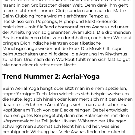
rasant in den Großstädten dieser Welt. Denn dank ihm geht
feiern nicht mehr nur im Club, sondern auch auf der Matte.
Beim Clubbing Yoga wird mit erhöhtem Tempo zu
Rockklassikern, Popsongs, Hiphop und Elektro-Sounds
praktiziert – mit fließend choreografierten Asanas und unter
der Anleitung von so genannten Jivamuktis. Die dröhnenden
Beats motivieren dabei zum durchhalten, nach dem Workout
bringen Dich indische Mantren oder tibetische
Mönchsgesänge wieder auf die Erde. Die Musik hilft super
beim Abschalten und hilft dabei, die Atmung im Rhythmus
zu halten. Und nach dem Workout fühlt man sich fast so gut
wie nach einer durchtanzten Nacht.
Trend Nummer 2: Aerial-Yoga
Beim Aerial Yoga hängt oder sitzt man in einem speziellen,
trapezförmigen Tuch. Man wickelt es sich beispielsweise um
die Hüfte, legt sich hinein oder klammert sich mit den Beinen
daran fest. Erfahrene Aerial Yogis sieht man auch schon mal
Kopfüber am Tuch von der Decke hängen. Dabei entwickelt
man ein gutes Körpergefühl, denn das Balancieren mit dem
Körpergewicht ist Teil jeder Übung. Während der Übungen
schwingt man automatisch leicht hin und her, was eine
beruhigende Wirkung hat. Viele Asanas finden beim Aerial