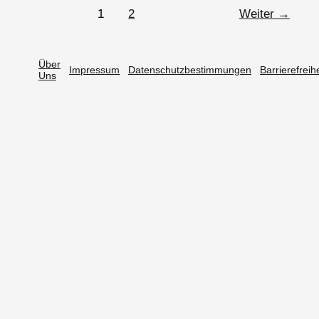
1
2
Weiter
→
Über
Impressum
Datenschutzbestimmungen
Barrierefreih
Uns