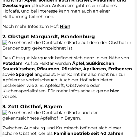
nicht nur Äpfel, sondern auch Kirschen, Pflaumen und
Zwetschgen
pflücken. Außerdem gibt es ein schönes
Hofcafé, und bei Interesse kann man auch an einer
Hofführung teilnehmen.
Noch mehr Infos zum Hof:
Hier
!
2. Obstgut Marquardt, Brandenburg
Das Obstgut Marquardt befindet sich ganz in der Nähe von
Potsdam
. Auf 25 Hektar werden
Äpfel
,
Süßkirschen
,
Sauerkirschen
,
Pflaumen
,
Pfirsiche
,
Aprikosen
,
Erdbeeren
sowie
Spargel
angebaut. Hier könnt ihr also nicht nur zur
Apfelernte vorbeischauen. Auch der Hofladen bietet
Leckereien wie z. B. Apfelsaft, Obstweine oder
Kuchenspezialitäten. Für mehr Infos schaut gerne
hier
vorbei.
3. Zott Obsthof, Bayern
Zwischen Augsburg und Krumbach befindet sich dieser
schöne Obsthof, der als
Familienbetrieb seit 40 Jahren