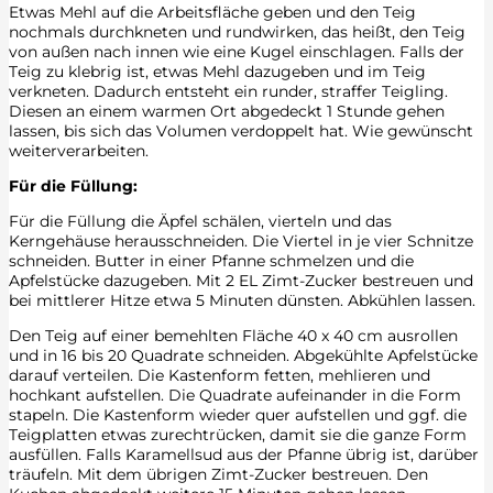
Etwas Mehl auf die Arbeitsfläche geben und den Teig
nochmals durchkneten und rundwirken, das heißt, den Teig
von außen nach innen wie eine Kugel einschlagen. Falls der
Teig zu klebrig ist, etwas Mehl dazugeben und im Teig
verkneten. Dadurch entsteht ein runder, straffer Teigling.
Diesen an einem warmen Ort abgedeckt 1 Stunde gehen
lassen, bis sich das Volumen verdoppelt hat. Wie gewünscht
weiterverarbeiten.
Für die Füllung:
Für die Füllung die Äpfel schälen, vierteln und das
Kerngehäuse herausschneiden. Die Viertel in je vier Schnitze
schneiden. Butter in einer Pfanne schmelzen und die
Apfelstücke dazugeben. Mit 2 EL Zimt-Zucker bestreuen und
bei mittlerer Hitze etwa 5 Minuten dünsten. Abkühlen lassen.
Den Teig auf einer bemehlten Fläche 40 x 40 cm ausrollen
und in 16 bis 20 Quadrate schneiden. Abgekühlte Apfelstücke
darauf verteilen. Die Kastenform fetten, mehlieren und
hochkant aufstellen. Die Quadrate aufeinander in die Form
stapeln. Die Kastenform wieder quer aufstellen und ggf. die
Teigplatten etwas zurechtrücken, damit sie die ganze Form
ausfüllen. Falls Karamellsud aus der Pfanne übrig ist, darüber
träufeln. Mit dem übrigen Zimt-Zucker bestreuen. Den