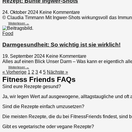
Rezept: Bunte Ingwer-Shots
24. Oktober 2024
Keine Kommentare
© Claudia Timmann Mit Ingwer-Shots wirkungsvoll das Immunsys
Weiterlesen →
Food
Darmgesundheit: So wichtig ist sie wirklich!
19. September 2024
Keine Kommentare
Alles auf einen Blick Unser Darm – Was kann er eigentlich alle
Weiterlesen →
« Vorherige
1
2
3
4
5
Nächste »
Fitness Friends FAQs
Sind eure Rezepte gesund?
Ja, wir legen Wert auf ausgewogene, alltagstaugliche und oft
Sind die Rezepte einfach umzusetzen?
Die meisten Rezepte, die du bei FitnessFriends findest, sind
Gibt es vegetarische oder vegane Rezepte?