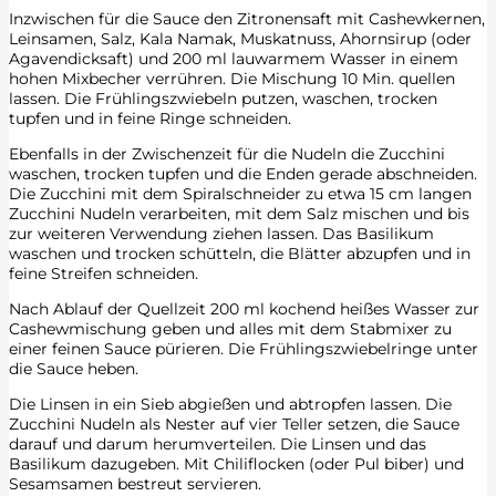
Inzwischen für die Sauce den Zitronensaft mit Cashewkernen,
Leinsamen, Salz, Kala Namak, Muskatnuss, Ahornsirup (oder
Agavendicksaft) und 200 ml lauwarmem Wasser in einem
hohen Mixbecher verrühren. Die Mischung 10 Min. quellen
lassen. Die Frühlingszwiebeln putzen, waschen, trocken
tupfen und in feine Ringe schneiden.
Ebenfalls in der Zwischenzeit für die Nudeln die Zucchini
waschen, trocken tupfen und die Enden gerade abschneiden.
Die Zucchini mit dem Spiralschneider zu etwa 15 cm langen
Zucchini Nudeln verarbeiten, mit dem Salz mischen und bis
zur weiteren Verwendung ziehen lassen. Das Basilikum
waschen und trocken schütteln, die Blätter abzupfen und in
feine Streifen schneiden.
Nach Ablauf der Quellzeit 200 ml kochend heißes Wasser zur
Cashewmischung geben und alles mit dem Stabmixer zu
einer feinen Sauce pürieren. Die Frühlingszwiebelringe unter
die Sauce heben.
Die Linsen in ein Sieb abgießen und abtropfen lassen. Die
Zucchini Nudeln als Nester auf vier Teller setzen, die Sauce
darauf und darum herumverteilen. Die Linsen und das
Basilikum dazugeben. Mit Chiliflocken (oder Pul biber) und
Sesamsamen bestreut servieren.