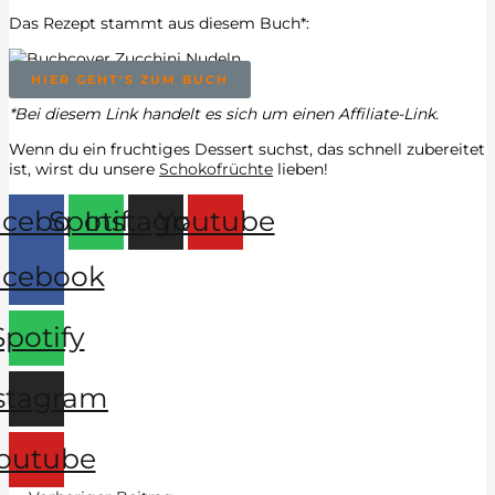
Das Rezept stammt aus diesem Buch*:
HIER GEHT'S ZUM BUCH
*Bei diesem Link handelt es sich um einen Affiliate-Link.
Wenn du ein fruchtiges Dessert suchst, das schnell zubereitet
ist, wirst du unsere
Schokofrüchte
lieben!
acebook
Spotify
Instagram
Youtube
acebook
Spotify
stagram
outube