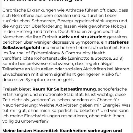
Chronische Erkrankungen wie Arthrose führen oft dazu, dass
sich Betroffene aus dem sozialen und kulturellen Leben
zurückziehen. Schmerzen, Bewegungseinschränkungen und
die
Angst
vor Überforderung lassen viele gewohnte Hobbys
in den Hintergrund treten. Doch Studien zeigen deutlich:
Menschen, die ihre Freizeit
aktiv und strukturiert
gestalten
berichten über weniger depressive Symptome, ein
stärkeres
Selbstwertgefühl
und eine höhere Lebenszufriedenheit. Eine
im Journal of Epidemiology & Community Health
veröffentlichte Kohortenstudie (Zaninotto & Steptoe, 2019)
konnte beispielsweise nachweisen, dass regelmäßige
Teilnahme an kulturellen oder sozialen Aktivitäten bei älteren
Erwachsenen mit einem signifikant geringeren Risiko für
depressive Symptome einhergeht.
Freizeit bietet
Raum für Selbstbestimmung
, schöpferische
Erfahrungen und emotionale Stabilität. Es ist wichtig, diese
Zeit nicht als „verloren“ zu sehen, sondern als Chance für
Neuorientierung: Welche Aktivitäten geben mir Energie? Was
tut mir gut, ohne mich körperlich zu belasten? Und wie kann
ich meine Einschränkungen respektieren, ohne mich ihnen
völlig zu unterwerfen?
Meine besten Hausmittel: Krankheiten vorbeugen und